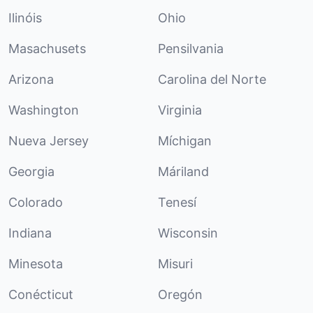
Ilinóis
Ohio
Masachusets
Pensilvania
Arizona
Carolina del Norte
Washington
Virginia
Nueva Jersey
Míchigan
Georgia
Máriland
Colorado
Tenesí
Indiana
Wisconsin
Minesota
Misuri
Conécticut
Oregón