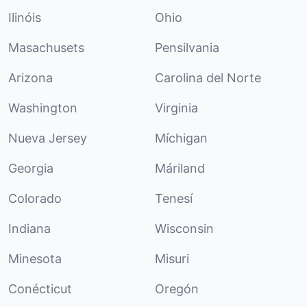
Ilinóis
Ohio
Masachusets
Pensilvania
Arizona
Carolina del Norte
Washington
Virginia
Nueva Jersey
Míchigan
Georgia
Máriland
Colorado
Tenesí
Indiana
Wisconsin
Minesota
Misuri
Conécticut
Oregón