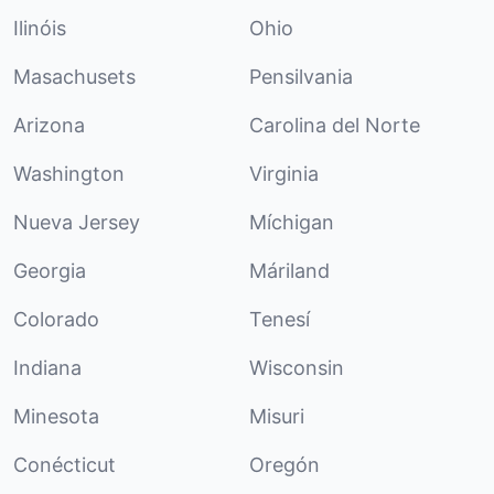
Ilinóis
Ohio
Masachusets
Pensilvania
Arizona
Carolina del Norte
Washington
Virginia
Nueva Jersey
Míchigan
Georgia
Máriland
Colorado
Tenesí
Indiana
Wisconsin
Minesota
Misuri
Conécticut
Oregón