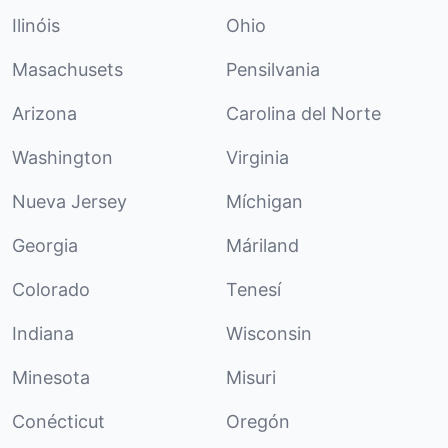
Ilinóis
Ohio
Masachusets
Pensilvania
Arizona
Carolina del Norte
Washington
Virginia
Nueva Jersey
Míchigan
Georgia
Máriland
Colorado
Tenesí
Indiana
Wisconsin
Minesota
Misuri
Conécticut
Oregón