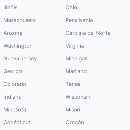
Ilinóis
Ohio
Masachusets
Pensilvania
Arizona
Carolina del Norte
Washington
Virginia
Nueva Jersey
Míchigan
Georgia
Máriland
Colorado
Tenesí
Indiana
Wisconsin
Minesota
Misuri
Conécticut
Oregón